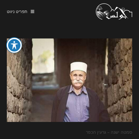
תפריט ניווט
סמטה ישנה – גרעין הכפר