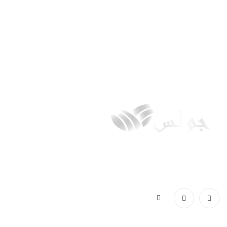
 לדעת על ג’וליס