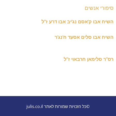
שים
’אסם נג’יב אבו דרע ז”ל
'אסם נג'יב אבו דרע ז"ל נולד בכפר ג'וליס...
סלים אסעד ח’נג’ר
השיח אבו סלים אסעד ח'נג'ר נולד בכפר ג'וליס בתאריך 02.04.1939 למד
ן חרבאוי ז”ל
רס"ר סלימאן חרבאוי (1954-2015) חבלן דרוזי שנפצע כתוצאה מפעולות
©כל הזכויות שמורות לאתר julis.co.il