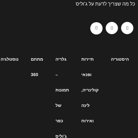
עת על ג’וליס
תיירות
גלריה
מתחם
נוסטלגיה
ארכיון
ופנאי
–
360
כתבות
קולינריה,
תמונות
– כל
לינה
של
הכתבות
ואירוח
כפר
על
ג’וליס
ג’וליס