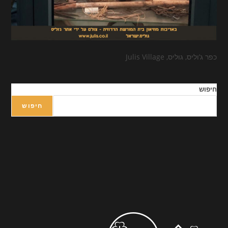
כפר ג’וליס, גוליס, Julis Village
חיפוש
חיפוש