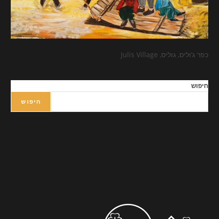
כפר ג’וליס, גוליס, Julis Village
חיפוש
חיפוש