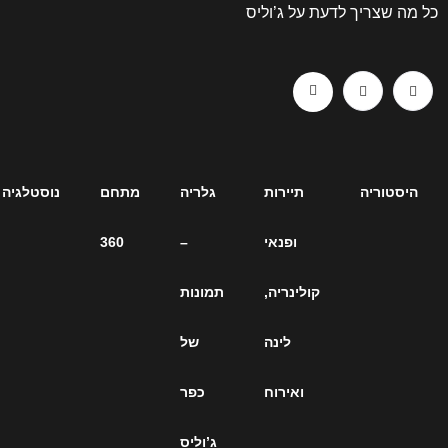
עת על ג’וליס
תיירות
גלריה
מתחם
נוסטלגיה
ארכיון
ופנאי
–
360
כתבות
קולינריה,
תמונות
– כל
לינה
של
הכתבות
ואירוח
כפר
על
ג’וליס
ג’וליס