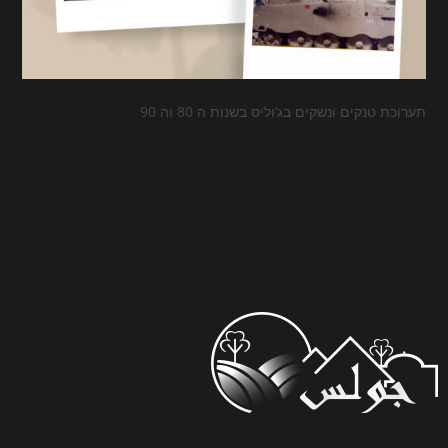
ים בג’וליס בשנות ה 80 וה 90