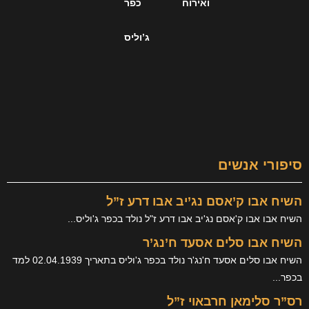
ואירוח
כפר
על
ג’וליס
ג’וליס
ברחבי
הרשת
ים
סם נג’יב אבו דרע ז”ל
ם נג'יב אבו דרע ז"ל נולד בכפר ג'וליס...
ים אסעד ח’נג’ר
השיח אבו סלים אסעד ח'נג'ר נולד בכפר ג'וליס בתאריך 02.04.1939 למד
 חרבאוי ז”ל