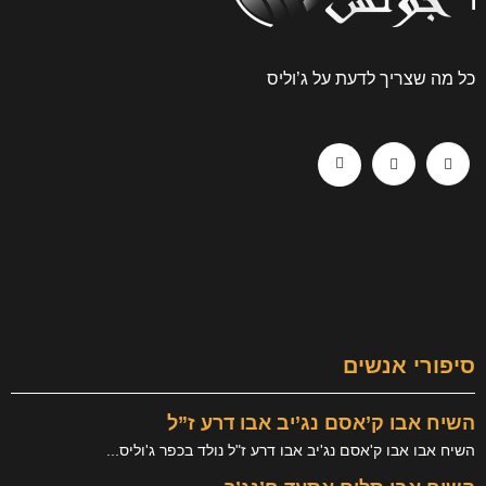
כל מה שצריך לדעת על ג’וליס
סיפורי אנשים
השיח אבו ק’אסם נג’יב אבו דרע ז”ל
השיח אבו אבו ק'אסם נג'יב אבו דרע ז"ל נולד בכפר ג'וליס...