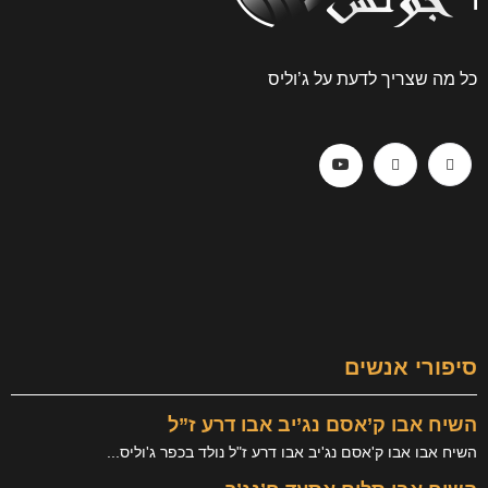
כל מה שצריך לדעת על ג’וליס
סיפורי אנשים
השיח אבו ק’אסם נג’יב אבו דרע ז”ל
השיח אבו אבו ק'אסם נג'יב אבו דרע ז"ל נולד בכפר ג'וליס...