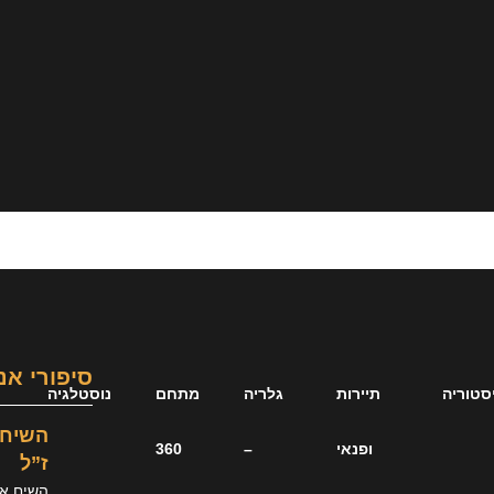
סיפורי אנ
סטוריה
תיירות
גלריה
מתחם
נוסטלגיה
השיח 
ופנאי
–
360
ז”ל
השיח אבו