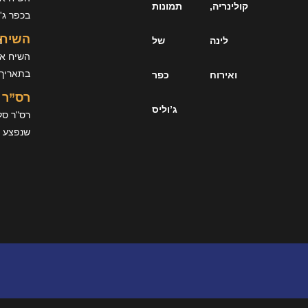
קולינריה,
תמונות
בכפר ג'ו
השיח 
לינה
של
ה
השיח אב
בתאריך 02.04.1939 למד בכפר
ואירוח
כפר
רס”ר 
ג’וליס
שנפצע כ