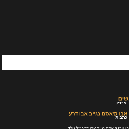
שים
ארכיון
אבו ק’אסם נג’יב אבו דרע
כתבות
 אבו ק'אסם נג'יב אבו דרע ז"ל נולד