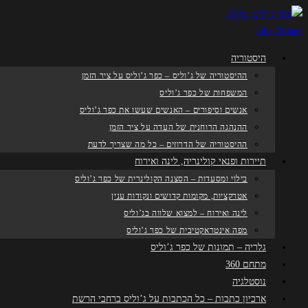
היסטוריה
ההיסטוריה של ג’וליס – כפר ג’וליס על ציר הזמן
המשפחות של כפר ג’וליס
אנשים וסיפורים – האנשים שעשו את כפר ג’וליס
ההנהגה הרוחנית של העדה על ציר הזמן
ההיסטוריה של הדרוזים – כל מה שצריך לדעת
תיירות ופנאי קולינריה, לינה ואירוח
בילוי ומסעדות – הסצנה הקולינרית של כפר ג’וליס
אטרקציות, מקומות קדושים ונקודות ענין
לינה ואירוח – למצוא שלווה בג’וליס
מפה אינטראקטיבית של כפר ג’וליס
גלריה – תמונות של כפר ג’וליס
מתחם 360
נוסטלגיה
ארכיון כתבות – כל הכתבות על ג’וליס ברחבי הרשת