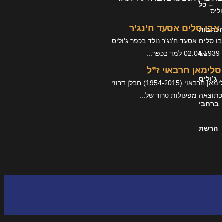
– כל
ליס...
אבו סלים אסעד ח’נג’ר
כתבות
ו סלים אסעד ח'נג'ר נולד בכפר ג'וליס
...
על
סלימאן חרבאוי ז”ל
ג’וליס
רס"ר סלימאן חרבאוי (1954-2015) חבלן דרוזי
תוצאה מפעולות טרור של...
ברחבי
הרשת