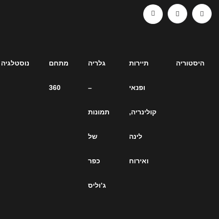
תיירות
גלריה
מתחם
נוסטלגיה
ארכיון
ופנאי
–
360
כתבות
קולינריה,
תמונות
– כל
לינה
של
הכתבות
ואירוח
כפר
על
ג’וליס
ג’וליס
ברחבי