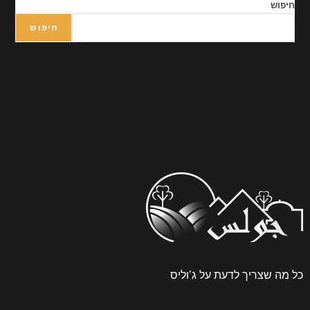
חיפוש
עת על ג’וליס