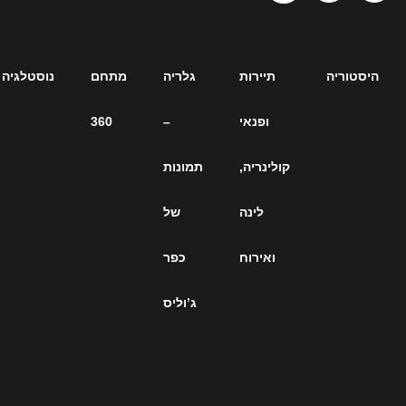
תיירות
גלריה
מתחם
נוסטלגיה
ארכיון
ופנאי
–
360
כתבות
קולינריה,
תמונות
– כל
לינה
של
הכתבות
ואירוח
כפר
על
ג’וליס
ג’וליס
ברחבי
הרשת