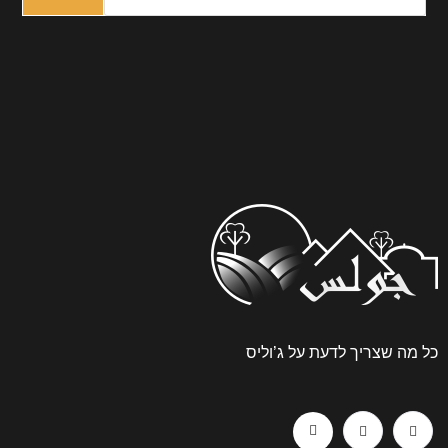
עת על ג’וליס