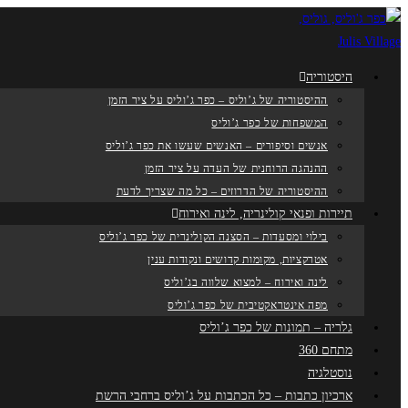
היסטוריה
ההיסטוריה של ג’וליס – כפר ג’וליס על ציר הזמן
המשפחות של כפר ג’וליס
אנשים וסיפורים – האנשים שעשו את כפר ג’וליס
ההנהגה הרוחנית של העדה על ציר הזמן
ההיסטוריה של הדרוזים – כל מה שצריך לדעת
תיירות ופנאי קולינריה, לינה ואירוח
בילוי ומסעדות – הסצנה הקולינרית של כפר ג’וליס
אטרקציות, מקומות קדושים ונקודות ענין
לינה ואירוח – למצוא שלווה בג’וליס
מפה אינטראקטיבית של כפר ג’וליס
גלריה – תמונות של כפר ג’וליס
מתחם 360
נוסטלגיה
ארכיון כתבות – כל הכתבות על ג’וליס ברחבי הרשת