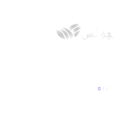
הי
כל מה שצריך לדעת על ג’וליס