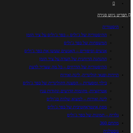
תפריט ניווט
סגירה
היסטוריה
ההיסטוריה של ג’וליס – כפר ג’וליס על ציר הזמן
המשפחות של כפר ג’וליס
אנשים וסיפורים – האנשים שעשו את כפר ג’וליס
ההנהגה הרוחנית של העדה על ציר הזמן
ההיסטוריה של הדרוזים – כל מה שצריך לדעת
תיירות ופנאי קולינריה, לינה ואירוח
בילוי ומסעדות – הסצנה הקולינרית של כפר ג’וליס
אטרקציות, מקומות קדושים ונקודות ענין
לינה ואירוח – למצוא שלווה בג’וליס
מפה אינטראקטיבית של כפר ג’וליס
גלריה – תמונות של כפר ג’וליס
מתחם 360
נוסטלגיה