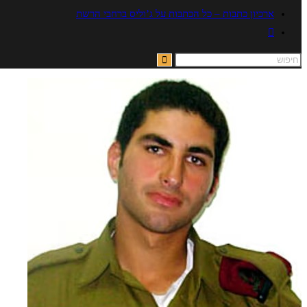
ארכיון כתבות – כל הכתבות על ג’וליס ברחבי הרשת