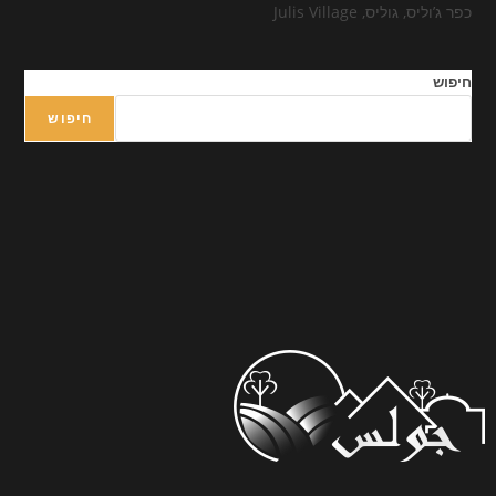
כפר ג’וליס, גוליס, Julis Village
חיפוש
חיפוש