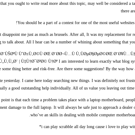
that you ought to write read more about this topic, may well be considered a 
there ar
You should be a part of a contest for one of the most useful website
t disappoint me just as much as brussels. After all, It was my replacement for 
g to talk about. All I hear can be a number of whining about something that you 
ØªØ«Ø¨ÙŠØªÙ ÙˆØ±Ù‚Ø©Ù ØŒ Ø¨Ø­Ø¬Ù…Ù Ù‚ÙØµØ§ØµØ©ØŒ Ø¨Ø¥Ù…
Ù‡Ù†Ø¯Ø³Ø© Ù†Øª I am interested to learn exactly what blog system yo
cate some thing better and risk-free. Are there some suggestions! By the way 
te yesterday. I came here today searching new things. I was definitely not frust
nally a good outstanding help individually. All of us value you leaving out time
r point is that each time a problem takes place with a laptop motherboard, peopl
anent damage to the full laptop. It will always be safe just to approach a deale
who’ve an skills in dealing with mobile computer motherboar
i can play scrabble all day long cause i love to play w