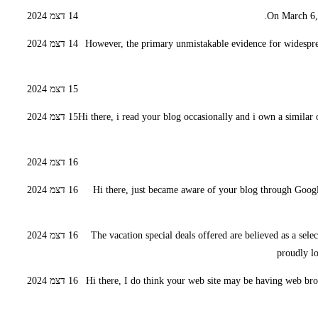
On March 6,
14 דצמ 2024
However, the primary unmistakable evidence for widesprea
14 דצמ 2024
15 דצמ 2024
Hi there, i read your blog occasionally and i own a similar 
15 דצמ 2024
16 דצמ 2024
Hi there, just became aware of your blog through Google,
16 דצמ 2024
The vacation special deals offered are believed as a sele
16 דצמ 2024
proudly lo
Hi there, I do think your web site may be having web brow
16 דצמ 2024