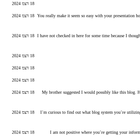
18 דצמ 2024
You really make it seem so easy with your presentation ho
18 דצמ 2024
I have not checked in here for some time because I thought 
18 דצמ 2024
18 דצמ 2024
18 דצמ 2024
18 דצמ 2024
My brother suggested I would possibly like this blog. 
18 דצמ 2024
I’m curious to find out what blog system you’re utilizi
18 דצמ 2024
I am not positive where you’re getting your info
18 דצמ 2024