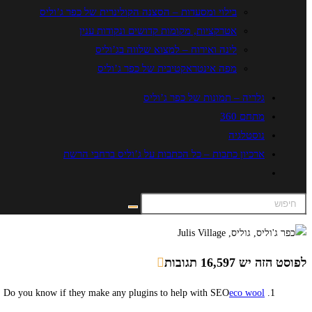
בילוי ומסעדות – הסצנה הקולינרית של כפר ג’וליס
אטרקציות, מקומות קדושים ונקודות ענין
לינה ואירוח – למצוא שלווה בג’וליס
מפה אינטראקטיבית של כפר ג’וליס
גלריה – תמונות של כפר ג’וליס
מתחם 360
נוסטלגיה
ארכיון כתבות – כל הכתבות על ג’וליס ברחבי הרשת
לפוסט הזה יש 16,597 תגובות
Do you know if they make any plugins to help with SEO?
eco wool