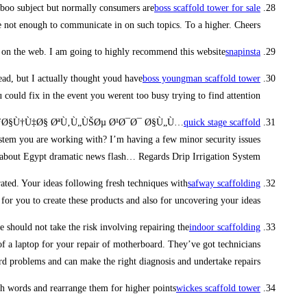
taboo subject but normally consumers are
boss scaffold tower for sale
e not enough to communicate in on such topics. To a higher. Cheers
s on the web. I am going to highly recommend this website!
snapinsta
read, but I actually thought youd have
boss youngman scaffold tower
could fix in the event you werent too busy trying to find attention.
ÙƒØ§Ù†Ù‡Ø§ ØªÙ‚Ù„ÙŠØµ Ø¹Ø¯Ø¯ Ø§Ù„Ù…
quick stage scaffold
u are working with? I’m having a few minor security issues
how about Egypt dramatic news flash… Regards Drip Irrigation System
rated. Your ideas following fresh techniques with
safway scaffolding
 for you to create these products and also for uncovering your ideas.
e should not take the risk involving repairing the
indoor scaffolding
r of a laptop for your repair of motherboard. They’ve got technicians
d problems and can make the right diagnosis and undertake repairs.
ith words and rearrange them for higher points*
wickes scaffold tower