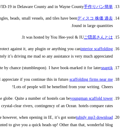
OVID-19 in Delaware County and in Wayne County.
手作りパン簡単
les, beads, small vessels, and tiles have been
ディスコ 株価 過去
found in large quantities.
It was hosted by You Hee-yeol & IU.
ご隠居さんとは
rotect against it, any plugin or anything you can
interior scaffolding
tely it’s driving me mad so any assistance is very much appreciated.
e by chance (stumbleupon). I have book-marked it for later.
snaptik
appreciate if you continue this in future.
scaffolding firms near me
Lots of people will be benefited from your writing. Cheers!
the globe. Quite a number of hostels can be
youngman scaffold tower
crystal-clear rivers, contingency of an Ocean. hotels compare rates
ine however, when opening in IE, it’s got some
tubidy mp3 download
anted to give you a quick heads up! Other than that, wonderful blog!