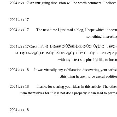
An intriguing discussion will be worth comment. I believe 
17 דצמ 2024
17 דצמ 2024
The next time I just read a blog, I hope which it doesn
17 דצמ 2024
something interestin
Great info Ø¯ÙØ±Ø§Ø³ÙŽØ©ÙŒ ØªÙØ¤ÙƒÙ‘Ø¯ : 
17 דצמ 2024
Ø±Ø¶Ù‰ Ø§Ù„Ø°ÙŠÙ† ÙŠÙØ¹Ø§Ù†ÙˆÙ† Ù…Ù† Ù…Ø±Ø¶ Ø§Ù„Ù‚Ù„Ø¨ | 
with my latest site plus I’d like to lo
It was virtually any exhilaration discovering your websi
18 דצמ 2024
this thing happen to be useful additio
Thanks for sharing your ideas in this article. The othe
18 דצמ 2024
item themselves for if it is not done properly it can lead to perm
18 דצמ 2024