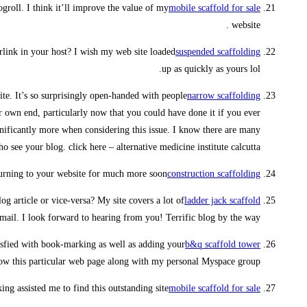
groll. I think it’ll improve the value of my
mobile scaffold for sale
website .
erlink in your host? I wish my web site loaded
suspended scaffolding
up as quickly as yours lol.
ite. It’s so surprisingly open-handed with people
narrow scaffolding
r own end, particularly now that you could have done it if you ever
nificantly more when considering this issue. I know there are many
 see your blog. click here – alternative medicine institute calcutta
turning to your website for much more soon.
construction scaffolding
og article or vice-versa? My site covers a lot of
ladder jack scaffold
-mail. I look forward to hearing from you! Terrific blog by the way!
atisfied with book-marking as well as adding your
b&q scaffold tower
ow this particular web page along with my personal Myspace group: )
g assisted me to find this outstanding site! .
mobile scaffold for sale