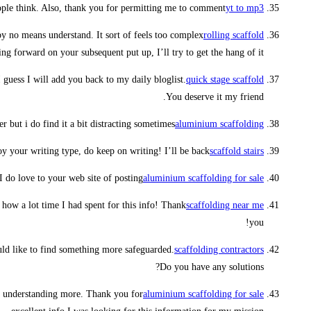
eople think. Also, thank you for permitting me to comment.
yt to mp3
by no means understand. It sort of feels too complex
rolling scaffold
g forward on your subsequent put up, I’ll try to get the hang of it!
I guess I will add you back to my daily bloglist.
quick stage scaffold
You deserve it my friend.
r but i do find it a bit distracting sometimes,
aluminium scaffolding
oy your writing type, do keep on writing! I’ll be back!
scaffold stairs
I do love to your web site of posting
aluminium scaffolding for sale
how a lot time I had spent for this info! Thank
scaffolding near me
you!
uld like to find something more safeguarded.
scaffolding contractors
Do you have any solutions?
r understanding more. Thank you for
aluminium scaffolding for sale