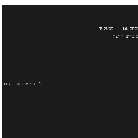
חם 360
נוסטלגיה
יס ברחבי הרשת
תפריט ניווט
סגירה