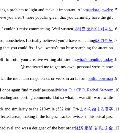
ing a problem to light and make it important. A lot
pandora jewelry
ieve you aren’t more popular given that you definitely have the gift.
I couldn’t resist commenting. Well written.
파라존 코리아 카지노
read, nonetheless I actually believed you’d have something
라 카지노
g that you could fix if you weren’t too busy searching for attention.
l. In truth, your creative writing abilities has
what's trending today
motivated me to get my own, personal website now 😉
 the mountain range bends or veers in an L-form.
philip bowman
 I once again find myself personally
Meet Our CEO, Rachel Serwetz
reading and posting comments. But so what, it was still worthwhile.
ack and similarity to the 219-mile (352 km) Tri-
まから始まる漢字
cted areas, making it the longest-tracked twister in historical past.
dieval and was a designer of the best order.
経済 産業 省 助成 金