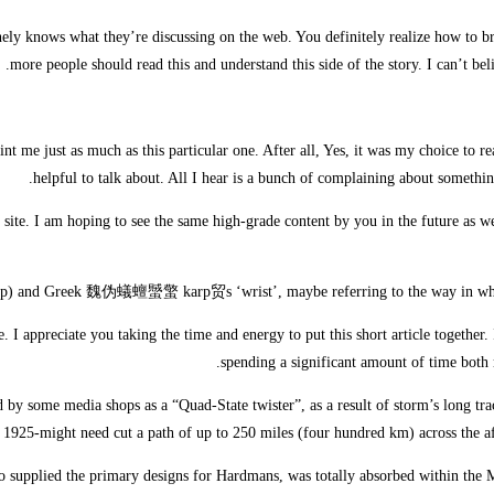
nely knows what they’re discussing on the web. You definitely realize how to br
more people should read this and understand this side of the story. I can’t bel
int me just as much as this particular one. After all, Yes, it was my choice to 
helpful to talk about. All I hear is a bunch of complaining about somethin
 site. I am hoping to see the same high-grade content by you in the future as wel
arp) and Greek 魏伪蟻蟺蠈蟼 karp贸s ‘wrist’, maybe referring to the way in which
e. I appreciate you taking the time and energy to put this short article together.
spending a significant amount of time both 
ed by some media shops as a “Quad-State twister”, as a result of storm’s long tr
f 1925-might need cut a path of up to 250 miles (four hundred km) across the affe
 supplied the primary designs for Hardmans, was totally absorbed within the Me