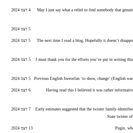
May I just say what a relief to find somebody that genui
4 דצמ 2024
5 דצמ 2024
The next time I read a blog, Hopefully it doesn’t disappo
5 דצמ 2024
I must thank you for the efforts you’ve put in writing this
5 דצמ 2024
Previous English hweorfan ‘to show, change’ (English w
5 דצמ 2024
Having read this I believed it was rather informativ
6 דצמ 2024
Early estimates suggested that the twister family-identifi
7 דצמ 2024
State twister o
Pugin, who
13 דצמ 2024