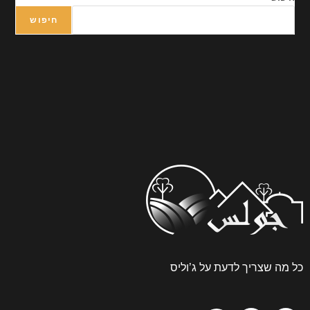
חיפוש
עת על ג’וליס