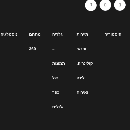
תיירות
גלריה
מתחם
נוסטלגיה
ארכיון
ופנאי
–
360
כתבות
קולינריה,
תמונות
– כל
לינה
של
הכתבות
ואירוח
כפר
על
ג’וליס
ג’וליס
ברחבי